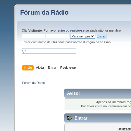
Fórum da Rádio
Olá,
Visitante
. Por favor
entre
ou
registe-se
se ainda não for membro.
Entrar com nome de utilizador, password e duração da sessão
Início
Ajuda
Entrar
Registe-se
Fórum da Rádio
Aviso!
Apenas os membros regi
Por favor entre no formulário em b
Entrar
Utilizad