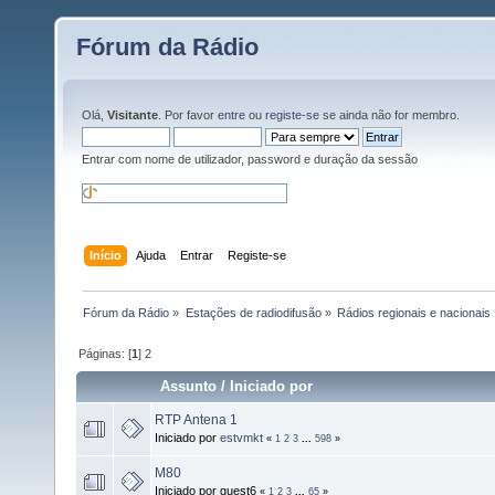
Fórum da Rádio
Olá,
Visitante
. Por favor
entre
ou
registe-se
se ainda não for membro.
Entrar com nome de utilizador, password e duração da sessão
Início
Ajuda
Entrar
Registe-se
Fórum da Rádio
»
Estações de radiodifusão
»
Rádios regionais e nacionais
Páginas: [
1
]
2
Assunto
/
Iniciado por
RTP Antena 1
Iniciado por
estvmkt
«
1
2
3
...
598
»
M80
Iniciado por guest6
«
1
2
3
...
65
»