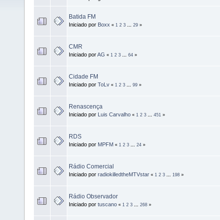
Batida FM
Iniciado por
Boxx
«
1
2
3
...
29
»
CMR
Iniciado por
AG
«
1
2
3
...
64
»
Cidade FM
Iniciado por
ToLv
«
1
2
3
...
99
»
Renascença
Iniciado por
Luis Carvalho
«
1
2
3
...
451
»
RDS
Iniciado por
MPFM
«
1
2
3
...
24
»
Rádio Comercial
Iniciado por
radiokilledtheMTVstar
«
1
2
3
...
198
»
Rádio Observador
Iniciado por
tuscano
«
1
2
3
...
268
»