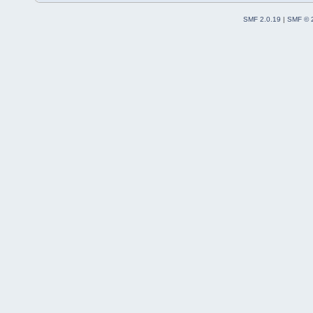
SMF 2.0.19
|
SMF © 