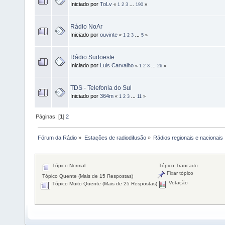
Iniciado por
ToLv
«
1
2
3
...
190
»
Rádio NoAr
Iniciado por
ouvinte
«
1
2
3
...
5
»
Rádio Sudoeste
Iniciado por
Luis Carvalho
«
1
2
3
...
26
»
TDS - Telefonia do Sul
Iniciado por
364m
«
1
2
3
...
11
»
Páginas: [
1
]
2
Fórum da Rádio
»
Estações de radiodifusão
»
Rádios regionais e nacionais
Tópico Normal
Tópico Trancado
Fixar tópico
Tópico Quente (Mais de 15 Respostas)
Votação
Tópico Muito Quente (Mais de 25 Respostas)