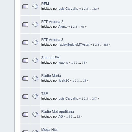
RFM
Iniciado por
Luis Carvalho
«
1
2
3
...
152
»
RTP Antena 2
Iniciado por
Atento
«
1
2
3
...
67
»
RTP Antena 3
Iniciado por
radiokilledtheMTVstar
«
1
2
3
...
382
»
Smooth FM
Iniciado por
joao_s
«
1
2
3
...
74
»
Rádio Maria
Iniciado por
livelx90
«
1
2
3
...
14
»
TSF
Iniciado por
Luis Carvalho
«
1
2
3
...
247
»
Rádio Metropolitana
Iniciado por
AG
«
1
2
3
...
12
»
Mega Hits