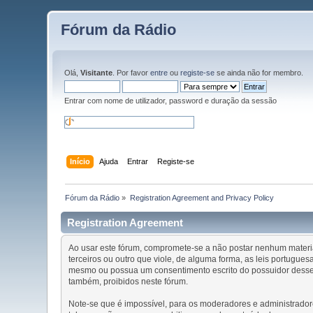
Fórum da Rádio
Olá,
Visitante
. Por favor
entre
ou
registe-se
se ainda não for membro.
Entrar com nome de utilizador, password e duração da sessão
Início
Ajuda
Entrar
Registe-se
Fórum da Rádio
»
Registration Agreement and Privacy Policy
Registration Agreement
Ao usar este fórum, compromete-se a não postar nenhum material 
terceiros ou outro que viole, de alguma forma, as leis portugu
mesmo ou possua um consentimento escrito do possuidor desses 
também, proibidos neste fórum.
Note-se que é impossível, para os moderadores e administrador