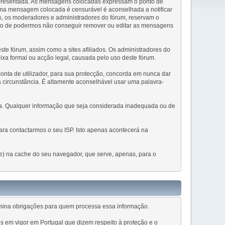
 apresentada. As mensagens colocadas expressam o ponto de
 uma mensagem colocada é censurável é aconselhada a notificar
, os moderadores e administradores do fórum, reservam o
cto de podermos não conseguir remover ou editar as mensagens
e fórum, assim como a sites afiliados. Os administradores do
eixa formal ou acção legal, causada pelo uso deste fórum.
conta de utilizador, para sua protecção, concorda em nunca dar
 circunstância. É altamente aconselhável usar uma palavra-
ada. Qualquer informação que seja considerada inadequada ou de
ra contactarmos o seu ISP. Isto apenas acontecerá na
sse) na cache do seu navegador, que serve, apenas, para o
rmina obrigações para quem processa essa informação.
s em vigor em Portugal que dizem respeito à proteção e o