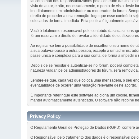
tal como não nos responsabilizamos pelo conteúdo das mesmas.
vista do autor, e não, necessariamente, o ponto de vista dest
imediatamente um administrador ou moderador do fórum. Sempre
direito de proceder a esta remoção, logo que esse conteúdo s
colocadas de forma imediata. Esta política é igualmente aplicáv
Você é totalmente responsável pelo conteúdo das suas mensagen
fórum reservam o direito de revelar a identidade dos utilizador
Ao registar-se tem a possibilidade de escolher o seu nome de ut
a sua palavra-passe a outra pessoa, excepto a um administrado
passe única e complexa para a sua conta, de forma a impedir o
Depois de se registar e autenticar-se no fórum, poderá comple
natureza vulgar, pelos administradores do fórum, será removida
Lembre-se que, cada vez que coloca uma mensagem, o seu endere
eventualidade de ocorrer uma violação relevante deste acordo.
É importante referir que este software adiciona um cookie, fich
manter automaticamente autenticado. O software não recolhe ne
Privacy Policy
O Regulamento Geral de Proteção de Dados (RGPD), confere aos
O Responsável pelo tratamento dos dados é o responsável pelo 