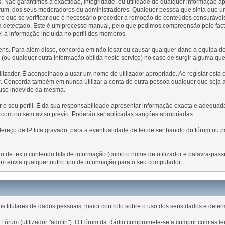
 Não garantimos a exactidão, integridade, ou utilidade de qualquer informação
e fórum, dos seus moderadores ou administradores. Qualquer pessoa que sinta que
 que se verificar que é necessário proceder à remoção de conteúdos censuráveis
eja detectado. Este é um processo manual, pelo que pedimos compreensão pelo fa
el à informação incluída no perfil dos membros.
s. Para além disso, concorda em não lesar ou causar qualquer dano à equipa dest
es (ou qualquer outra informação obtida neste serviço) no caso de surgir alguma qu
ilizador. É aconselhado a usar um nome de utilizador apropriado. Ao registar esta 
r. Concorda também em nunca utilizar a conta de outra pessoa qualquer que seja a
 uso indevido da mesma.
tar o seu perfil. É da sua responsabilidade apresentar informação exacta e adequ
, com ou sem aviso prévio. Poderão ser aplicadas sanções apropriadas.
ço de IP fica gravado, para a eventualidade de ter de ser banido do fórum ou pa
eiro de texto contendo bits de informação (como o nome de utilizador e palavra-pa
m envia qualquer outro tipo de informação para o seu computador.
 titulares de dados pessoais, maior controlo sobre o uso dos seus dados e dete
Fórum (utilizador "admin"). O Fórum da Rádio compromete-se a cumprir com as lei