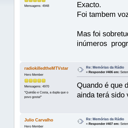
Exacto.
Mensagens: 4948
Foi tambem voz
Mas foi sobret
inúmeros progr
Re: Memórias da Rádio
radiokilledtheMTVstar
«
Responder #406 em:
Setem
Hero Member
Quando é que de
Mensagens: 4970
"Quintão e Costa, a dupla que o
ainda terá sido
povo gosta!"
Re: Memórias da Rádio
Julio Carvalho
«
Responder #407 em:
Setem
Hero Member