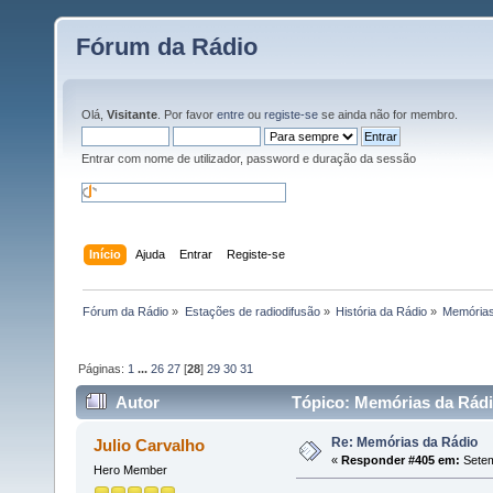
Fórum da Rádio
Olá,
Visitante
. Por favor
entre
ou
registe-se
se ainda não for membro.
Entrar com nome de utilizador, password e duração da sessão
Início
Ajuda
Entrar
Registe-se
Fórum da Rádio
»
Estações de radiodifusão
»
História da Rádio
»
Memórias
Páginas:
1
...
26
27
[
28
]
29
30
31
Autor
Tópico: Memórias da Rádi
Re: Memórias da Rádio
Julio Carvalho
«
Responder #405 em:
Setem
Hero Member