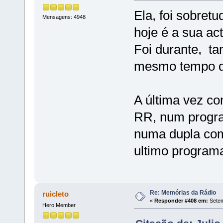
Ela, foi sobret
Mensagens: 4948
hoje é a sua act
Foi durante, t
mesmo tempo 
A última vez co
RR, num progra
numa dupla com
ultimo programa
Re: Memórias da Rádio
ruicleto
«
Responder #408 em:
Setem
Hero Member