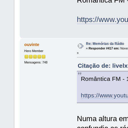
Romântica FM 
https://www.y
Re: Memórias da Rádio
ouvinte
«
Responder #417 em:
Novem
Hero Member
»
Mensagens: 748
Citação de: live
Romântica FM - 
https://www.you
Numa altura em