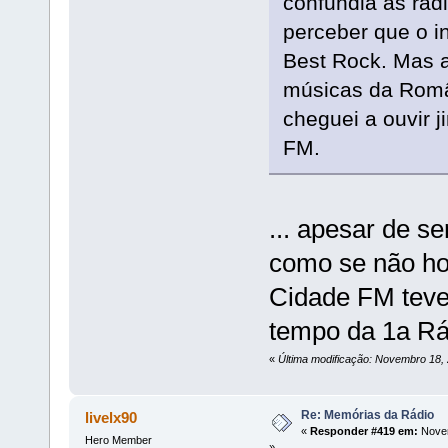
confundia as rád
perceber que o in
Best Rock. Mas a
músicas da Româ
cheguei a ouvir 
FM.
... apesar de s
como se não ho
Cidade FM teve
tempo da 1a Rá
«
Última modificação: Novembro 18,
Re: Memórias da Rádio
livelx90
«
Responder #419 em:
Novem
Hero Member
»