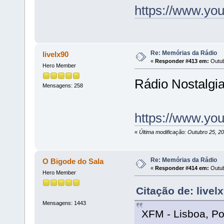
https://www.y
Re: Memórias da Rádio
livelx90
«
Responder #413 em:
Outub
Hero Member
Rádio Nostalgia
Mensagens: 258
https://www.y
«
Última modificação: Outubro 25, 20
Re: Memórias da Rádio
O Bigode do Sala
«
Responder #414 em:
Outub
Hero Member
Citação de: live
Mensagens: 1443
XFM - Lisboa, Po