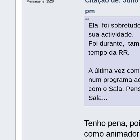
Citação de: Juli
Mensagens: 1528
pm
Ela, foi sobretud
sua actividade.
Foi durante, ta
tempo da RR.
A última vez com
num programa ao
com o Sala. Pen
Sala...
Tenho pena, pois
como animador d