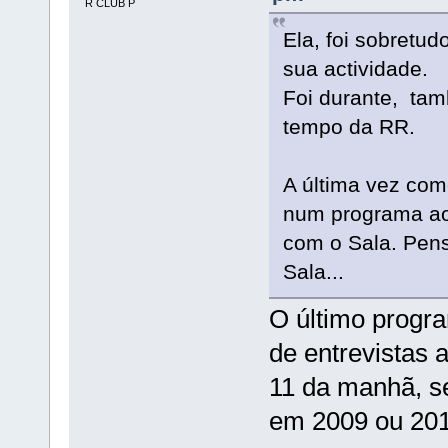
R CLUB P
Ela, foi sobretud
sua actividade.
Foi durante, ta
tempo da RR.
A última vez com
num programa ao
com o Sala. Pen
Sala...
O último progr
de entrevistas 
11 da manhã, s
em 2009 ou 2010