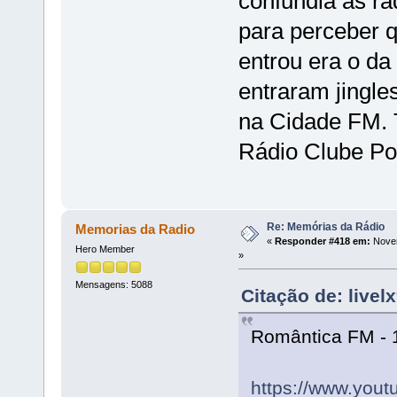
confundia as r
para perceber q
entrou era o da
entraram jingle
na Cidade FM. 
Rádio Clube Po
Re: Memórias da Rádio
Memorias da Radio
«
Responder #418 em:
Novem
Hero Member
»
Mensagens: 5088
Citação de: live
Romântica FM - 
https://www.you