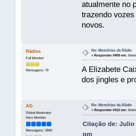
atualmente no p
trazendo vozes 
novos.
Re: Memórias da Rádio
Rádios
«
Responder #409 em:
Setem
Full Member
A Elizabete Cai
Mensagens: 79
dos jingles e p
Re: Memórias da Rádio
AG
«
Responder #410 em:
Setem
Global Moderator
Hero Member
Citação de: Juli
Mensagens: 3800
pm