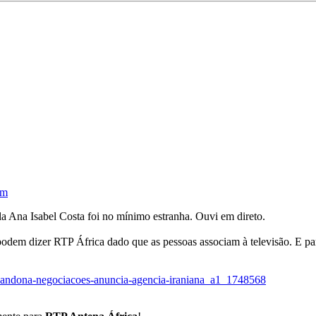
am
la Ana Isabel Costa foi no mínimo estranha. Ouvi em direto.
 podem dizer RTP África dado que as pessoas associam à televisão. E p
o-abandona-negociacoes-anuncia-agencia-iraniana_a1_1748568