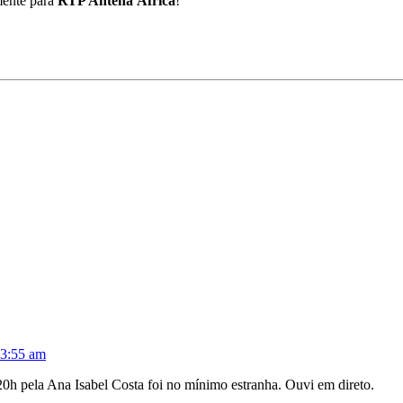
mente
para
RTP Antena África
!
13:55 am
20h pela Ana Isabel Costa foi no mínimo estranha. Ouvi em direto.