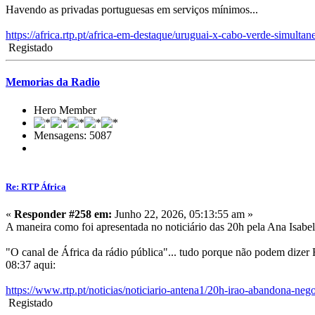
Havendo as privadas portuguesas em serviços mínimos...
https://africa.rtp.pt/africa-em-destaque/uruguai-x-cabo-verde-simult
Registado
Memorias da Radio
Hero Member
Mensagens: 5087
Re: RTP África
«
Responder #258 em:
Junho 22, 2026, 05:13:55 am »
A maneira como foi apresentada no noticiário das 20h pela Ana Isabel
"O canal de África da rádio pública"... tudo porque não podem dizer R
08:37 aqui:
https://www.rtp.pt/noticias/noticiario-antena1/20h-irao-abandona-n
Registado