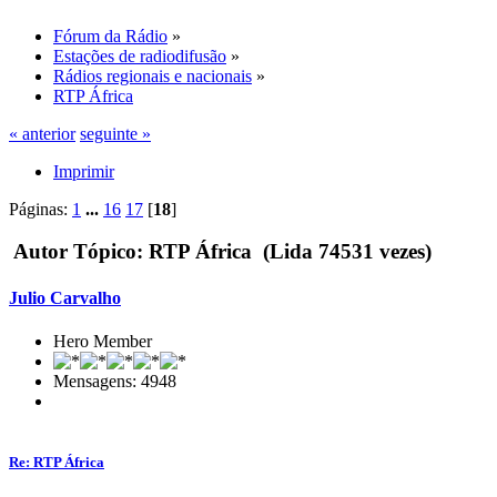
Fórum da Rádio
»
Estações de radiodifusão
»
Rádios regionais e nacionais
»
RTP África
« anterior
seguinte »
Imprimir
Páginas:
1
...
16
17
[
18
]
Autor
Tópico: RTP África (Lida 74531 vezes)
Julio Carvalho
Hero Member
Mensagens: 4948
Re: RTP África