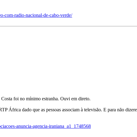
aneo-com-radio-nacional-de-cabo-verde/
 Costa foi no mínimo estranha. Ouvi em direto.
TP África dado que as pessoas associam à televisão. E para não dizerem
egociacoes-anuncia-agencia-iraniana_a1_1748568