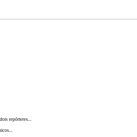
is repórteres...
icos...