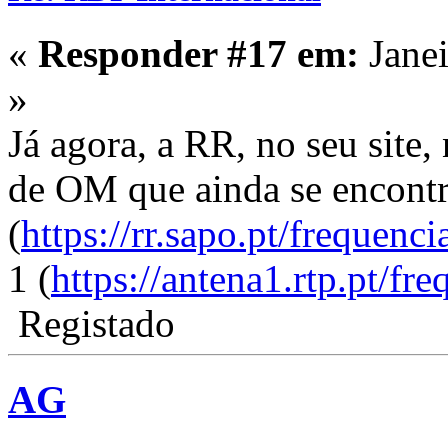
«
Responder #17 em:
Janei
»
Já agora, a RR, no seu site,
de OM que ainda se encontr
(
https://rr.sapo.pt/frequenci
1 (
https://antena1.rtp.pt/fre
Registado
AG