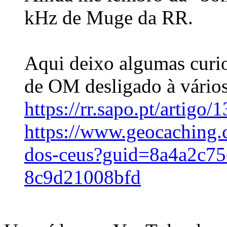
kHz de Muge da RR.
Aqui deixo algumas curio
de OM desligado à vários
https://rr.sapo.pt/artigo
https://www.geocachin
dos-ceus?guid=8a4a2c75
8c9d21008bfd