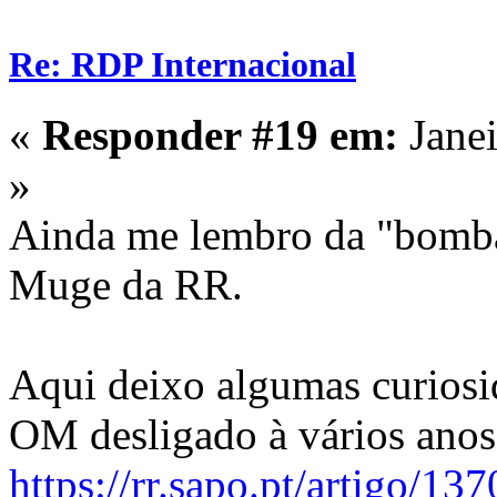
Re: RDP Internacional
«
Responder #19 em:
Janei
»
Ainda me lembro da "bomba
Muge da RR.
Aqui deixo algumas curiosi
OM desligado à vários anos
https://rr.sapo.pt/artigo/1