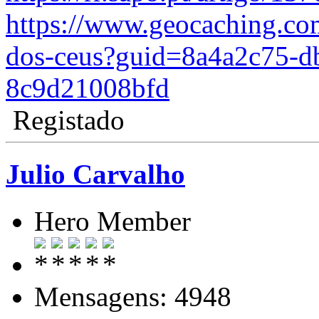
https://www.geocaching.c
dos-ceus?guid=8a4a2c75-d
8c9d21008bfd
Registado
Julio Carvalho
Hero Member
Mensagens: 4948