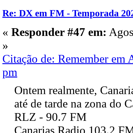
Re: DX em FM - Temporada 20
«
Responder #47 em:
Agost
»
Citação de: Remember em A
pm
Ontem realmente, Canari
até de tarde na zona do 
RLZ - 90.7 FM
Canarias Radio 103.2 F