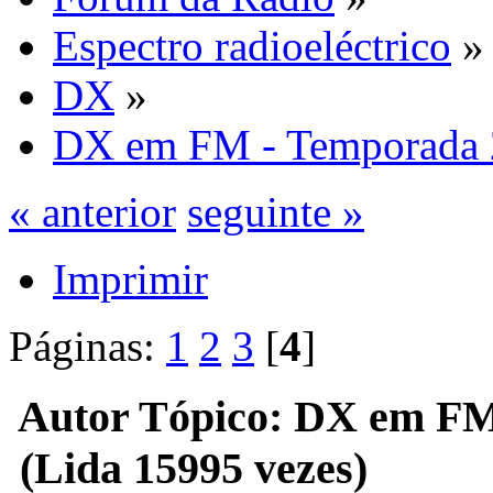
Espectro radioeléctrico
»
DX
»
DX em FM - Temporada
« anterior
seguinte »
Imprimir
Páginas:
1
2
3
[
4
]
Autor
Tópico: DX em FM
(Lida 15995 vezes)