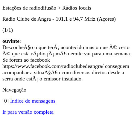
Estações de radiodifusão > Rádios locais
Rádio Clube de Angra - 101,1 e 94,7 MHz (Açores)
(1/1)
ouvinte
:
DesconheÃ§o o que terÃ¡ acontecido mas o que Ã© certo
Ã© que esta rÃ¡dio jÃ¡ mÃ£o emite vai para uma semana.
Se forem ao facebook
https://www.facebook.com/radioclubedeangra/ conseguem
acompanhar a situaÃ§Ã£o com diversos diretos desde a
serra onde estÃ¡ o emissor instalado.
Navegação
[0]
Índice de mensagens
Ir para versão completa