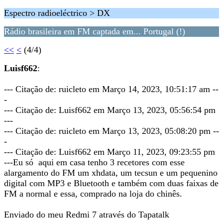
Espectro radioeléctrico > DX
Rádio brasileira em FM captada em... Portugal (!)
<<
<
(4/4)
Luisf662
:
--- Citação de: ruicleto em Março 14, 2023, 10:51:17 am --
-
--- Citação de: Luisf662 em Março 13, 2023, 05:56:54 pm
---
--- Citação de: ruicleto em Março 13, 2023, 05:08:20 pm --
-
--- Citação de: Luisf662 em Março 11, 2023, 09:23:55 pm
---Eu só aqui em casa tenho 3 recetores com esse
alargamento do FM um xhdata, um tecsun e um pequenino
digital com MP3 e Bluetooth e também com duas faixas de
FM a normal e essa, comprado na loja do chinês.
Enviado do meu Redmi 7 através do Tapatalk